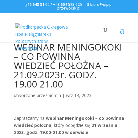
16 648 81 00 / +48 604 523 625
biuro@oipip-
przeworsk.pl
WEBINAR MENINGOKOKI
– CO POWINNA
WIEDZIEĆ POŁOŻNA –
21.09.2023r. GODZ.
19.00-21.00
utworzone przez
admin
|
wrz 14, 2023
Zapraszamy na
webinar Meningokoki – co powinna
wiedzieć położna
, który odbędzie się
21 września
2023
,
godz. 19.00-21.00 w serwisie