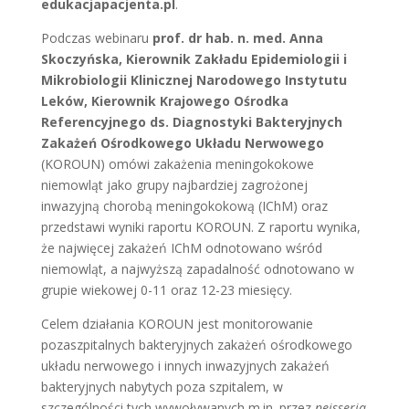
edukacjapacjenta.pl
.
Podczas webinaru
prof. dr hab. n. med. Anna
Skoczyńska, Kierownik Zakładu Epidemiologii i
Mikrobiologii Klinicznej Narodowego Instytutu
Leków, Kierownik Krajowego Ośrodka
Referencyjnego ds. Diagnostyki Bakteryjnych
Zakażeń Ośrodkowego Układu Nerwowego
(KOROUN) omówi zakażenia meningokokowe
niemowląt jako grupy najbardziej zagrożonej
inwazyjną chorobą meningokokową (IChM) oraz
przedstawi wyniki raportu KOROUN. Z raportu wynika,
że najwięcej zakażeń IChM odnotowano wśród
niemowląt, a najwyższą zapadalność odnotowano w
grupie wiekowej 0-11 oraz 12-23 miesięcy.
Celem działania KOROUN jest monitorowanie
pozaszpitalnych bakteryjnych zakażeń ośrodkowego
układu nerwowego i innych inwazyjnych zakażeń
bakteryjnych nabytych poza szpitalem, w
szczególności tych wywoływanych m.in. przez
neisseria