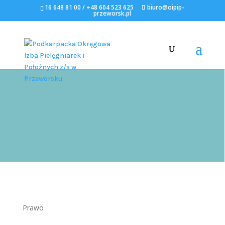
16 648 81 00 / +48 604 523 625
biuro@oipip-
przeworsk.pl
Prawo