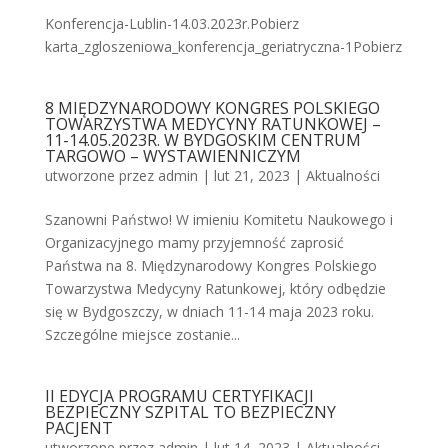
Konferencja-Lublin-14.03.2023r.Pobierz
karta_zgloszeniowa_konferencja_geriatryczna-1Pobierz
8 MIĘDZYNARODOWY KONGRES POLSKIEGO
TOWARZYSTWA MEDYCYNY RATUNKOWEJ –
11-14.05.2023R. W BYDGOSKIM CENTRUM
TARGOWO – WYSTAWIENNICZYM
utworzone przez
admin
|
lut 21, 2023
|
Aktualności
Szanowni Państwo! W imieniu Komitetu Naukowego i
Organizacyjnego mamy przyjemność zaprosić
Państwa na 8. Międzynarodowy Kongres Polskiego
Towarzystwa Medycyny Ratunkowej, który odbędzie
się w Bydgoszczy, w dniach 11-14 maja 2023 roku.
Szczególne miejsce zostanie...
II EDYCJA PROGRAMU CERTYFIKACJI
BEZPIECZNY SZPITAL TO BEZPIECZNY
PACJENT
utworzone przez
admin
|
lut 14, 2023
|
Aktualności