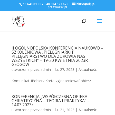
16 648 81 00 / +48 604 523 625
biuro@oipip-
przeworsk.pl
II OGÓLNOPOLSKA KONFERENCJA NAUKOWO –
SZKOLENIOWA „PIELĘGNIARKI I
PIELĘGNIARSTWO DLA ZDROWIA NAS
WSZYSTKICH” – 19-20 KWIETNIA 2023R.
GŁOGÓW
utworzone przez
admin
|
lut 27, 2023
|
Aktualności
Komunikat-IPobierz Karta-zgloszeniowaPobierz
KONFERENCJA „WSPÓŁCZESNA OPIEKA
GERIATRYCZNA – TEORIA I PRAKTYKA” –
14.03.2023r.
utworzone przez
admin
|
lut 21, 2023
|
Aktualności