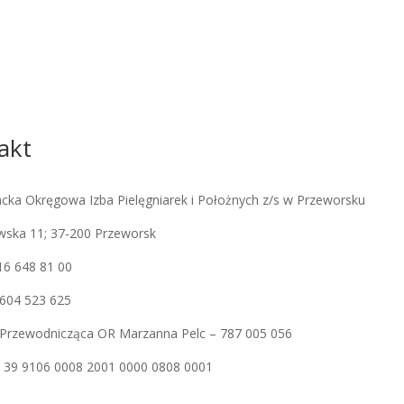
akt
cka Okręgowa Izba Pielęgniarek i Położnych z/s w Przeworsku
owska 11; 37-200 Przeworsk
x 16 648 81 00
 604 523 625
. Przewodnicząca OR Marzanna Pelc – 787 005 056
a: 39 9106 0008 2001 0000 0808 0001