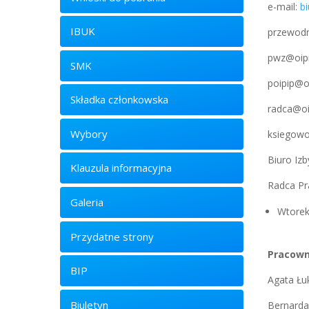
e-mail:
b
IBUK
przewodn
pwz@oipi
SMK
poipip@o
Składka członkowska
radca@oi
Wybory
ksiegowo
Biuro Izb
Klauzula informacyjna
Radca Pr
Galeria
Wtorek
Przydatne strony
Pracown
BIP
Agata Łu
Biuletyn
Bernard