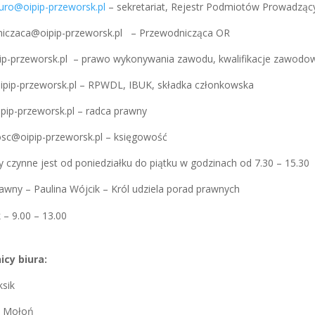
iuro@oipip-przeworsk.pl
– sekretariat, Rejestr Podmiotów Prowadzą
iczaca@oipip-przeworsk.pl – Przewodnicząca OR
p-przeworsk.pl – prawo wykonywania zawodu, kwalifikacje zawodow
ipip-przeworsk.pl – RPWDL, IBUK, składka członkowska
pip-przeworsk.pl – radca prawny
sc@oipip-przeworsk.pl – księgowość
y czynne jest od poniedziałku do piątku w godzinach od 7.30 – 15.30
awny – Paulina Wójcik – Król udziela porad prawnych
 – 9.00 – 13.00
icy biura:
ksik
a Mołoń