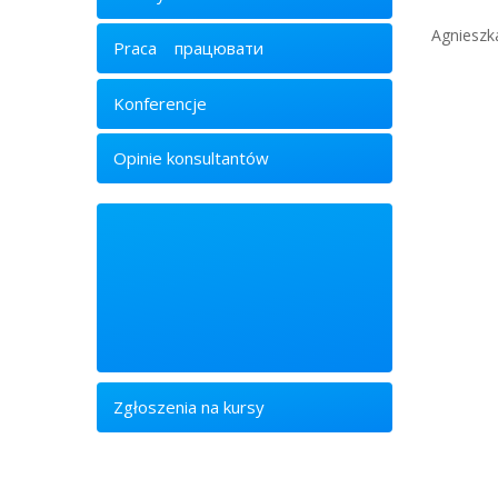
Agnieszk
Praca
працювати
Konferencje
Opinie konsultantów
Zgłoszenia na kursy