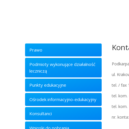
Kont
Prawo
Podkarpa
Podmioty wykonujące działalność
leczniczą
ul. Krak
Punkty edukacyjne
tel. / fa
tel. kom.
Ośrodek informacyjno-edukacyjny
tel. kom
Konsultanci
nr. kont
Wnioski do pobrania