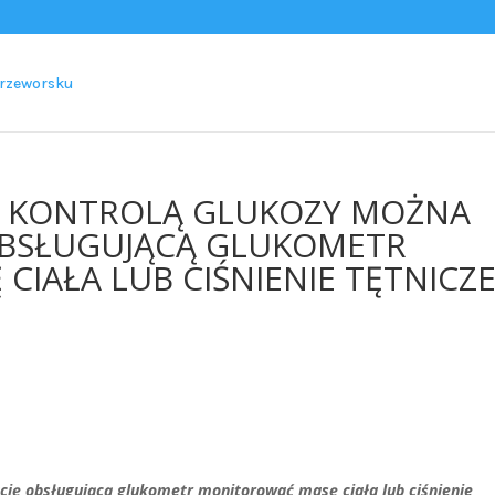
ZA KONTROLĄ GLUKOZY MOŻNA
 OBSŁUGUJĄCĄ GLUKOMETR
IAŁA LUB CIŚNIENIE TĘTNICZ
ację obsługującą glukometr monitorować masę ciała lub ciśnienie