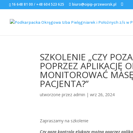
16 648 81 00 / +48 604 523 625
biuro@oipip-przeworsk.pl
SZKOLENIE „CZY PO
POPRZEZ APLIKACJĘ
MONITOROWAĆ MASĘ C
PACJENTA?”
utworzone przez
admin
|
wrz 26, 2024
Zapraszamy na szkolenie
Czy poza kontrolą glukozy można poprzez aplik