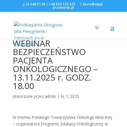
16 648 81 00 / +48 604 523 625
biuro@oipip-
przeworsk.pl
WEBINAR
BEZPIECZEŃSTWO
PACJENTA
ONKOLOGICZNEGO –
13.11.2025 r. GODZ.
18.00
utworzone przez
admin
|
lis 7, 2025
W imieniu Polskiego Towarzystwa Onkologii Klinicznej
– organizatora Programu Edukacji Onkologicznej, w