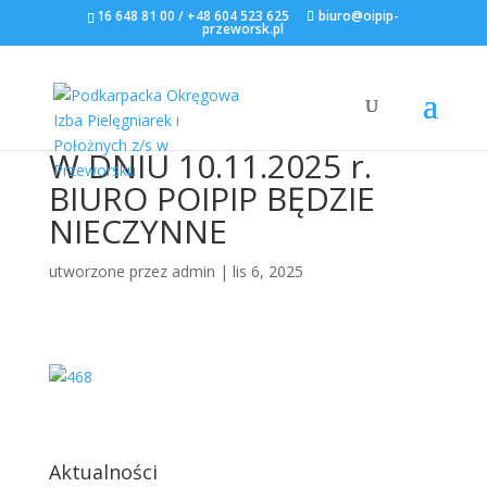
16 648 81 00 / +48 604 523 625
biuro@oipip-
przeworsk.pl
W DNIU 10.11.2025 r.
BIURO POIPIP BĘDZIE
NIECZYNNE
utworzone przez
admin
|
lis 6, 2025
Aktualności